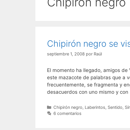
Chipirón negro
Chipirón negro se vi
septiembre 1, 2008
por
Raúl
El momento ha llegado, amigos de 
este mazacote de palabras que a v
frecuentemente, se fragmenta y en
desacuerdos con uno mismo y con 
Categorías
Chipirón negro
,
Laberintos
,
Sentido
,
Sí
6 comentarios