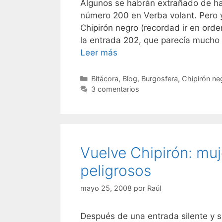
Algunos se habrán extrañado de ha
número 200 en Verba volant. Pero y
Chipirón negro (recordad ir en orde
la entrada 202, que parecía mucho
Leer más
Categorías
Bitácora
,
Blog
,
Burgosfera
,
Chipirón ne
3 comentarios
Vuelve Chipirón: muj
peligrosos
mayo 25, 2008
por
Raúl
Después de una entrada silente y s