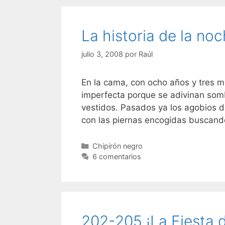
La historia de la no
julio 3, 2008
por
Raúl
En la cama, con ocho años y tres m
imperfecta porque se adivinan sombr
vestidos. Pasados ya los agobios d
con las piernas encogidas buscand
Categorías
Chipirón negro
6 comentarios
202-205 ¡La Fiesta de