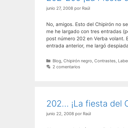
junio 27, 2008
por
Raúl
No, amigos. Esto del Chipirón no se
me he largado con tres entradas (p
post número 202 en Verba volant. 
entrada anterior, me largó despi
Categorías
Blog
,
Chipirón negro
,
Contrastes
,
Labe
2 comentarios
202… ¡La fiesta del C
junio 22, 2008
por
Raúl